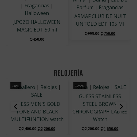
|
Fragancias
|
Parfum
|
Fragancias
Halloween
ARMAF CLUB DE NUIT
J.POZO HALLOWEEN
UNTOLD EDP 105 Ml
MAGIC EDT 50 ml
El
El
Q
999.00
Q
750.00
Q
450.00
precio
precio
original
actual
era:
es:
Q999.00.
Q750.00.
relojería
-8%
-25%
Caballero
|
Relojes
|
Dama
|
Relojes
|
SALE
SALE
GUESS STAINLESS
GUESS MEN´S GOLD
STEEL BROWN
TONE AND BLACK
CHRONOGRAPH LADIES
MULTIFUNTION watch
Watch
El
El
El
El
Q
2,400.00
Q
2,200.00
Q
2,200.00
Q
1,650.00
precio
precio
precio
precio