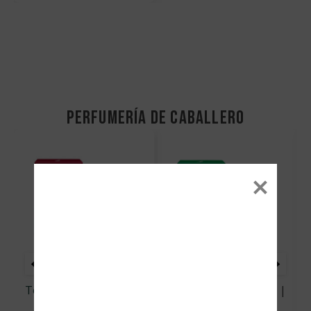
perfumería de caballero
Caballero
|
Eau De
Caballero
|
Eau De
Toilette
|
Fragancias
|
Toilette
|
Fragancias
|
Nautica
Nautica