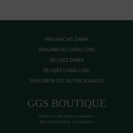
original
actual
original
actual
era:
es:
era:
es:
Q2,400.00.
Q2,200.00.
Q2,200.00.
Q1,650.0
FRAGANCIAS DAMA
FRAGANCIAS CABALLERO
RELOJES DAMA
RELOJES CABALLERO
SUPLEMENTOS NUTRICIONALES
GGS BOUTIQUE
Todos los derechos reservados
®GGS BOUTIQUE ⚡by Webifica