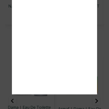
NAUTICA RED EDT 100
NAUTICA GREEN EDT
Ml
100 Ml
Q
299.00
Q
299.00
perfumería dama
-25%
Dama
|
Eau De Toilette
Armaf
|
Dama
|
Eau De