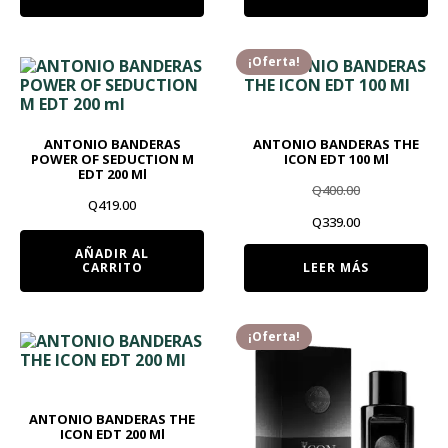
era:
es:
era:
es:
Q450.00.
Q419.00.
Q450.00.
Q419.00.
¡Oferta!
ANTONIO BANDERAS
ANTONIO BANDERAS THE
POWER OF SEDUCTION M
ICON EDT 100 Ml
EDT 200 Ml
Q
400.00
Q
419.00
El
El
Q
339.00
precio
precio
AÑADIR AL
CARRITO
LEER MÁS
original
actual
era:
es:
¡Oferta!
Q400.00.
Q339.00.
ANTONIO BANDERAS THE
ICON EDT 200 Ml