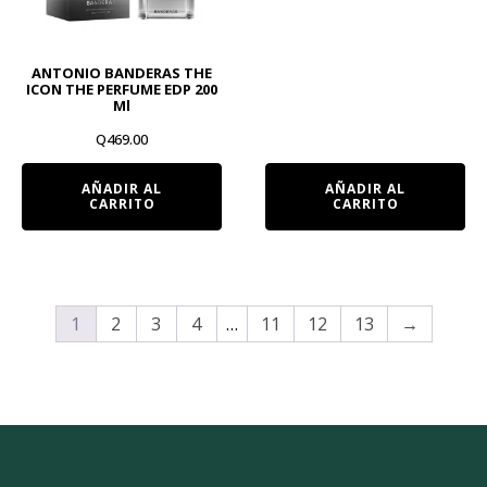
ANTONIO BANDERAS THE
ICON THE PERFUME EDP 200
Ml
Q
469.00
AÑADIR AL
AÑADIR AL
CARRITO
CARRITO
1
2
3
4
…
11
12
13
→