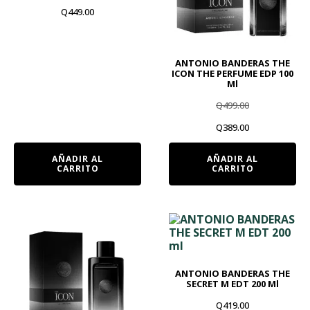
Q
449.00
ANTONIO BANDERAS THE
ICON THE PERFUME EDP 100
Ml
Q
499.00
El
El
Q
389.00
precio
precio
AÑADIR AL
AÑADIR AL
CARRITO
CARRITO
original
actual
era:
es:
Q499.00.
Q389.00.
ANTONIO BANDERAS THE
SECRET M EDT 200 Ml
Q
419.00