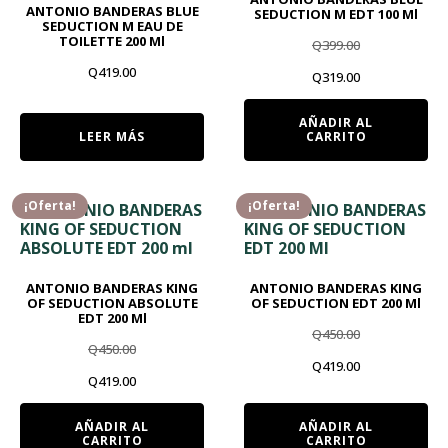
ANTONIO BANDERAS BLUE
SEDUCTION M EDT 100 Ml
SEDUCTION M EAU DE
TOILETTE 200 Ml
Q
399.00
Q
419.00
El
El
Q
319.00
precio
precio
AÑADIR AL
LEER MÁS
CARRITO
original
actual
era:
es:
Q399.00.
Q319.00.
¡Oferta!
¡Oferta!
ANTONIO BANDERAS KING
ANTONIO BANDERAS KING
OF SEDUCTION ABSOLUTE
OF SEDUCTION EDT 200 Ml
EDT 200 Ml
Q
450.00
Q
450.00
El
El
Q
419.00
El
El
Q
419.00
precio
precio
precio
precio
AÑADIR AL
AÑADIR AL
original
actual
CARRITO
CARRITO
original
actual