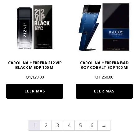
Q1,550.00.
Q1,499.00.
CAROLINA HERRERA 212 VIP
CAROLINA HERRERA BAD
BLACK M EDP 100 Ml
BOY COBALT EDP 100 Ml
Q
1,129.00
Q
1,260.00
LEER MÁS
LEER MÁS
1
2
3
4
5
6
→