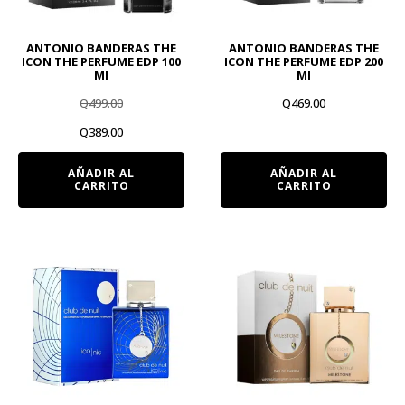
ANTONIO BANDERAS THE
ANTONIO BANDERAS THE
ICON THE PERFUME EDP 100
ICON THE PERFUME EDP 200
Ml
Ml
Q
499.00
Q
469.00
El
El
Q
389.00
precio
precio
AÑADIR AL
AÑADIR AL
CARRITO
CARRITO
original
actual
era:
es:
Q499.00.
Q389.00.