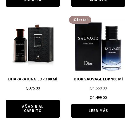
¡Oferta!
BHARARA KING EDP 100 Ml
DIOR SAUVAGE EDP 100 Ml
Q
975.00
Q
1,550.00
El
El
Q
1,499.00
precio
precio
AÑADIR AL
CARRITO
LEER MÁS
original
actual
era:
es: