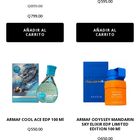
Q
595.00
Q
899.00
El
El
Q
799.00
precio
precio
AÑADIR AL
AÑADIR AL
CARRITO
CARRITO
original
actual
era:
es:
Q899.00.
Q799.00.
ARMAF COOL ACE EDP 100 Ml
ARMAF ODYSSEY MANDARIN
SKY ELIXIR EDP LIMITED
EDITION 100 Ml
Q
550.00
Q
650.00