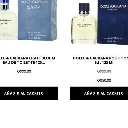
CE & GABBANA LIGHT BLUE M
DOLCE & GABBANA POUR H
EAU DE TOILETTE 125…
Edt 125 Ml
Q
999.00
Q
999.00
El
El
Q
950.00
precio
precio
AÑADIR AL CARRITO
AÑADIR AL CARRITO
original
actual
era:
es:
Q999.00.
Q950.00.