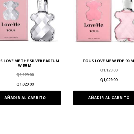
S LOVE ME THE SILVER PARFUM
TOUS LOVE ME W EDP 90 M
W 90 Ml
Q
1,129.00
Q
1,129.00
El
El
Q
1,029.00
El
El
Q
1,029.00
precio
precio
precio
precio
AÑADIR AL CARRITO
AÑADIR AL CARRITO
original
actual
original
actual
era:
es:
era:
es:
Q1,129.00.
Q1,029.00
Q1,129.00.
Q1,029.00.