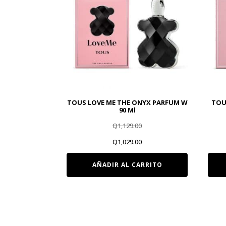
TOUS LOVE ME THE ONYX PARFUM W
TOU
90 Ml
Q
1,129.00
El
El
Q
1,029.00
precio
precio
AÑADIR AL CARRITO
original
actual
era:
es:
Q1,129.00.
Q1,029.00.