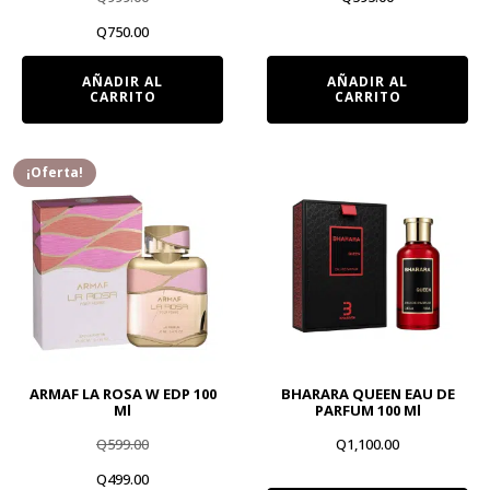
El
El
Q
750.00
precio
precio
AÑADIR AL
AÑADIR AL
CARRITO
CARRITO
original
actual
era:
es:
Q999.00.
Q750.00.
¡Oferta!
ARMAF LA ROSA W EDP 100
BHARARA QUEEN EAU DE
Ml
PARFUM 100 Ml
Q
599.00
Q
1,100.00
El
El
Q
499.00