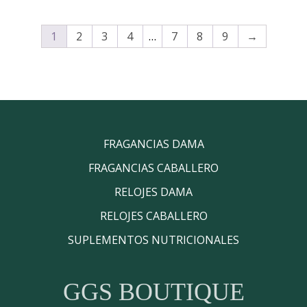
Q1,399.00.
Q1,199.00.
1
2
3
4
…
7
8
9
→
FRAGANCIAS DAMA
FRAGANCIAS CABALLERO
RELOJES DAMA
RELOJES CABALLERO
SUPLEMENTOS NUTRICIONALES
GGS BOUTIQUE