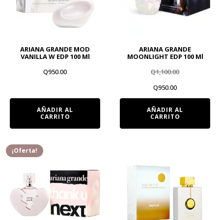
ARIANA GRANDE MOD
ARIANA GRANDE
VANILLA W EDP 100 Ml
MOONLIGHT EDP 100 Ml
Q
950.00
Q
1,100.00
El
El
Q
950.00
precio
precio
AÑADIR AL
AÑADIR AL
CARRITO
CARRITO
original
actual
era:
es:
Q1,100.00.
Q950.00.
¡Oferta!