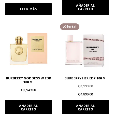
precio
precio
AÑADIR AL
LEER MÁS
CARRITO
original
actual
era:
es:
¡Oferta!
Q599.00.
Q499.00.
BURBERRY GODDESS W EDP
BURBERRY HER EDP 100 Ml
100 Ml
Q
1,999.00
Q
1,949.00
El
El
Q
1,899.00
precio
precio
AÑADIR AL
AÑADIR AL
CARRITO
CARRITO
original
actual