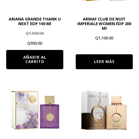
ARIANA GRANDE THANK U
ARMAF CLUB DE NUIT
NEXT EDP 100 Ml
IMPERIALE WOMEN EDP 200
Ml
Q
1,050.00
Q
1,100.00
El
El
Q
950.00
precio
precio
AÑADIR AL
CARRITO
LEER MÁS
original
actual
era:
es:
Q1,050.00.
Q950.00.