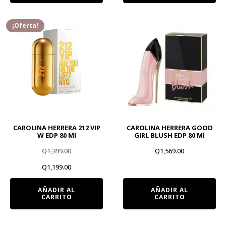
era:
es:
Q1,999.00.
Q1,899.00.
¡Oferta!
CAROLINA HERRERA 212 VIP
CAROLINA HERRERA GOOD
W EDP 80 Ml
GIRL BLUSH EDP 80 Ml
Q
1,399.00
Q
1,569.00
El
El
Q
1,199.00
precio
precio
AÑADIR AL
AÑADIR AL
CARRITO
CARRITO
original
actual
era:
es: