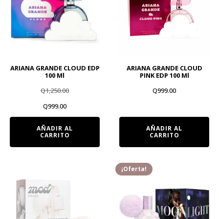
ARIANA GRANDE CLOUD EDP
ARIANA GRANDE CLOUD
100 Ml
PINK EDP 100 Ml
Q
1,250.00
Q
999.00
El
El
Q
999.00
precio
precio
AÑADIR AL
AÑADIR AL
CARRITO
CARRITO
original
actual
era:
es:
Q1,250.00.
Q999.00.
¡Oferta!