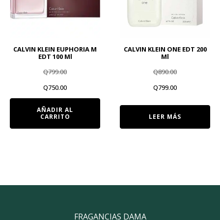
CALVIN KLEIN EUPHORIA M
CALVIN KLEIN ONE EDT 200
EDT 100 Ml
Ml
Q
799.00
Q
890.00
El
El
El
El
Q
750.00
Q
799.00
precio
precio
precio
precio
AÑADIR AL
CARRITO
LEER MÁS
original
actual
original
actual
era:
es:
era:
es:
Q799.00.
Q750.00.
Q890.00.
Q799.00.
FRAGANCIAS DAMA