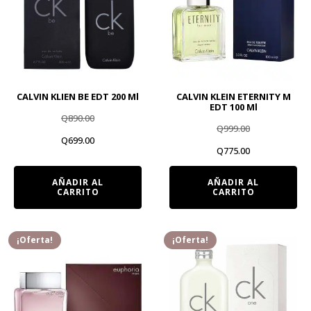
CALVIN KLIEN BE EDT 200 Ml
CALVIN KLEIN ETERNITY M
EDT 100 Ml
Q
890.00
Q
999.00
El
El
Q
699.00
El
El
Q
775.00
precio
precio
precio
precio
AÑADIR AL
AÑADIR AL
original
actual
CARRITO
CARRITO
original
actual
era:
es:
era:
es:
Q890.00.
Q699.00.
Q999.00.
Q775.00.
¡Oferta!
¡Oferta!