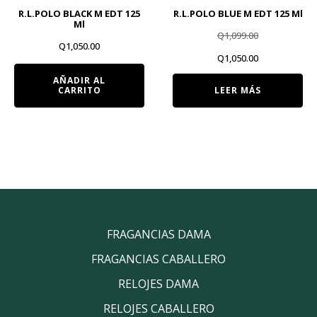
R.L.POLO BLACK M EDT 125
R.L.POLO BLUE M EDT 125 Ml
Ml
Q
1,099.00
Q
1,050.00
El
El
Q
1,050.00
precio
precio
AÑADIR AL
CARRITO
LEER MÁS
original
actual
era:
es:
Q1,099.00.
Q1,050.00.
FRAGANCIAS DAMA
FRAGANCIAS CABALLERO
RELOJES DAMA
RELOJES CABALLERO