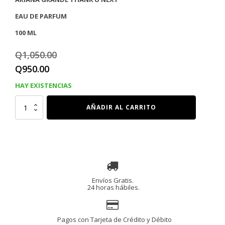
EAU DE PARFUM
100 ML
Q
1,050.00
El
El
Q
950.00
precio
precio
HAY EXISTENCIAS
original
actual
ARIANA
AÑADIR AL CARRITO
GRANDE
era:
es:
THANK
U
Q1,050.00.
Q950.00.
NEXT
EDP
100
ml
cantidad
Envíos Gratis.
24 horas hábiles.
Pagos con Tarjeta de Crédito y Débito