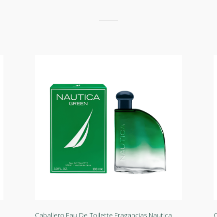
Caballero
,
Eau De Toilette
,
Fragancias
,
Nautica
C