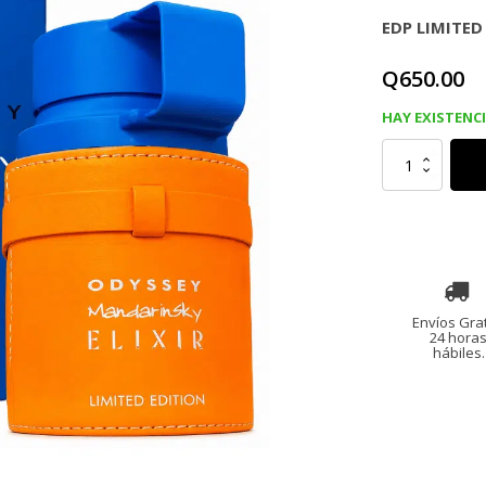
EDP LIMITED
Q
650.00
HAY EXISTENC
ARMAF
ODYSSEY
MANDARIN
SKY
ELIXIR
EDP
LIMITED
EDITION
100
Ml
cantidad
Envíos Grat
24 hora
hábiles.