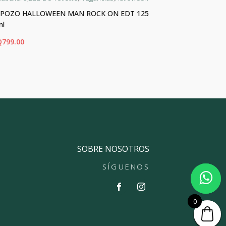
J.POZO HALLOWEEN MAN ROCK ON EDT 125
J.POZO HAL
ml
Q
450.00
Q
799.00
ADIR AL CARRITO
AÑADIR AL CA
SOBRE NOSOTROS
SÍGUENOS
0
0