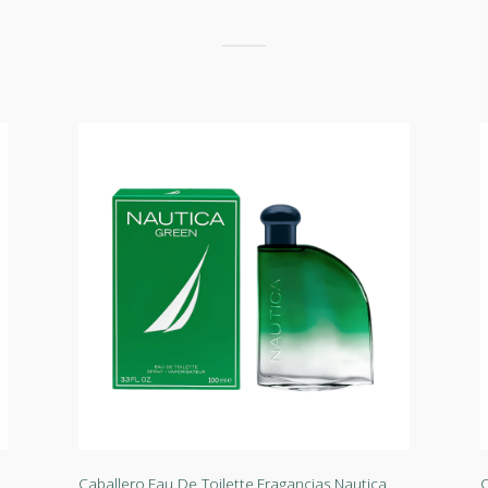
Caballero
,
Eau De Toilette
,
Fragancias
,
Nautica
C