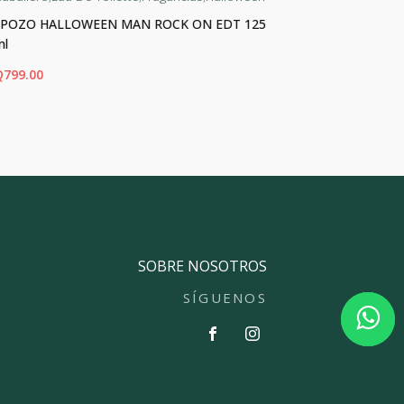
J.POZO HALLOWEEN MAN ROCK ON EDT 125
J.POZO HAL
ml
Q
450.00
Q
799.00
ADIR AL CARRITO
AÑADIR AL CA
SOBRE NOSOTROS
SÍGUENOS