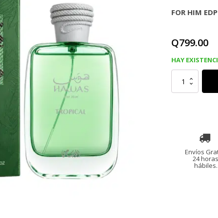
FOR HIM EDP
Q
799.00
HAY EXISTENC
RASASI
HAWAS
TROPICAL
FOR
HIM
EDP
100
Ml
cantidad
Envíos Grat
24 hora
hábiles.