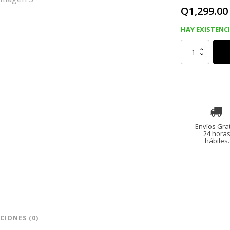
Q
1,299.00
HAY EXISTENC
PRADA
CANDY
W
EDP
80
Ml
cantidad
Envíos Grat
24 hora
hábiles.
CIONES (0)