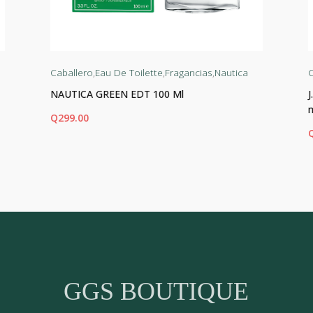
Caballero
,
Eau De Toilette
,
Fragancias
,
Nautica
C
NAUTICA GREEN EDT 100 Ml
Q
299.00
AÑADIR AL CARRITO
AÑ
GGS BOUTIQUE