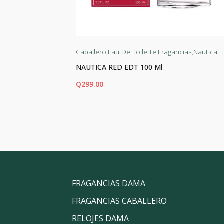
agancias
Caballero
,
Eau De Toilette
,
Fragancias
,
Nautica
NAUTICA RED EDT 100 Ml
Q
299.00
AÑADIR AL CARRITO
FRAGANCIAS DAMA
FRAGANCIAS CABALLERO
RELOJES DAMA