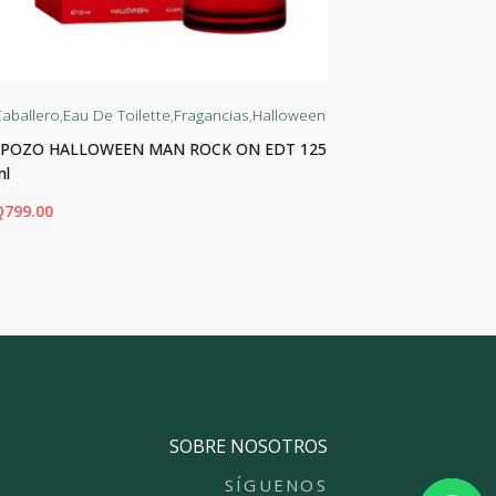
aballero
,
Eau De Toilette
,
Fragancias
,
Halloween
Dama
,
Eau De 
J.POZO HALLOWEEN MAN ROCK ON EDT 125
J.POZO HAL
ml
Q
450.00
Q
799.00
ADIR AL CARRITO
AÑADIR AL CA
SOBRE NOSOTROS
SÍGUENOS