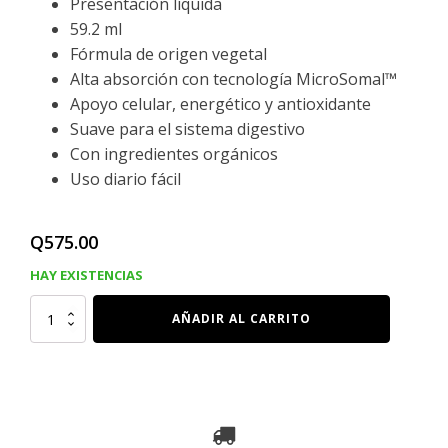
Presentación líquida
59.2 ml
Fórmula de origen vegetal
Alta absorción con tecnología MicroSomal™
Apoyo celular, energético y antioxidante
Suave para el sistema digestivo
Con ingredientes orgánicos
Uso diario fácil
Q
575.00
HAY EXISTENCIAS
HIERRO
AÑADIR AL CARRITO
LIQUIDO
DE
ORIGEN
VEGETAL,
59.2
Ml
cantidad