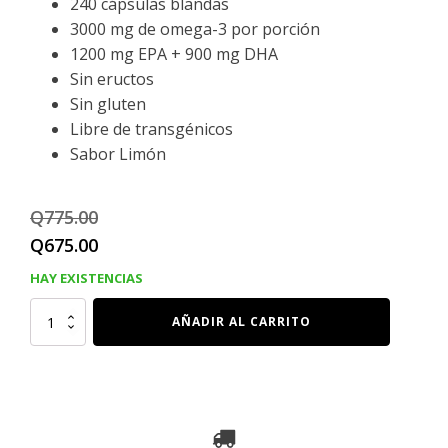
240 cápsulas blandas
3000 mg de omega-3 por porción
1200 mg EPA + 900 mg DHA
Sin eructos
Sin gluten
Libre de transgénicos
Sabor Limón
Q
775.00
El
El
Q
675.00
precio
precio
HAY EXISTENCIAS
original
actual
ACEITE
AÑADIR AL CARRITO
DE
era:
es:
PESCADO
OMEGA-
Q775.00.
Q675.00.
3,
3000
Mg,
1200
Mg
EPA
+
900