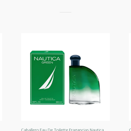
Caballero
,
Eau De Toilette
,
Fragancias
,
Nautica
C