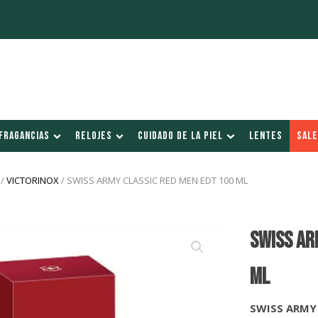
FRAGANCIAS
RELOJES
CUIDADO DE LA PIEL
LENTES
SALE
/
VICTORINOX
/ SWISS ARMY CLASSIC RED MEN EDT 100 ML
SWISS AR
Ml
SWISS ARMY