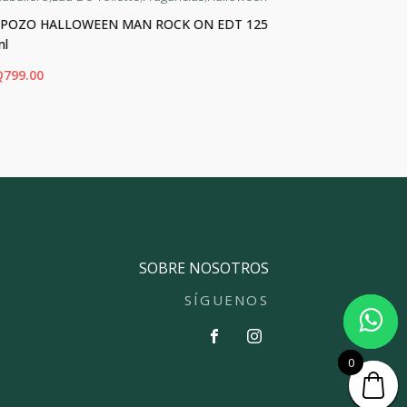
J.POZO HALLOWEEN MAN ROCK ON EDT 125
J.POZO HAL
ml
Q
450.00
Q
799.00
ADIR AL CARRITO
AÑADIR AL CA
SOBRE NOSOTROS
SÍGUENOS
0
0