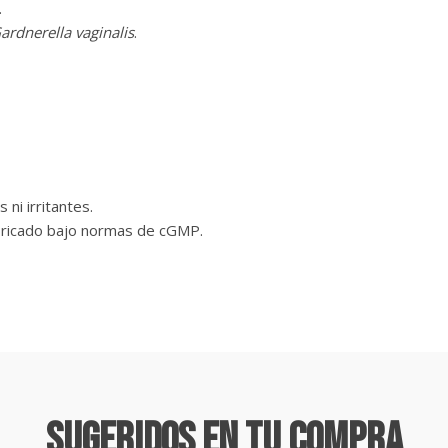
.
ardnerella vaginalis
.
ni irritantes.
bricado bajo normas de cGMP.
Sugeridos En Tu Compra