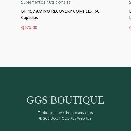
Suplementos Nutricionales
S
BP 157 AMINO RECOVERY COMPLEX, 60
Capsulas
Q
575.00
AÑADIR AL CARRITO
AÑ
GGS BOUTIQUE
Todos los derechos reservados
®GGS BOUTIQUE ⚡by Webifica