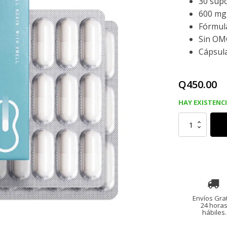
30 supo
600 mg 
Fórmula
Sin OMG
Cápsul
Q
450.00
HAY EXISTENC
ACIDO
BORICO
SUPOSITORIOS
VAGINALES,
30
Unidades
cantidad
Envíos Grat
24 hora
hábiles.