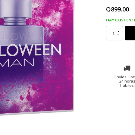
Q
899.00
HAY EXISTENC
Set
HALLOWEEN
MAN
EDT
cantidad
Envíos Grat
24 hora
hábiles.