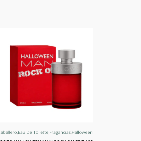
aballero
,
Eau De Toilette
,
Fragancias
,
Halloween
Dama
,
Eau De 