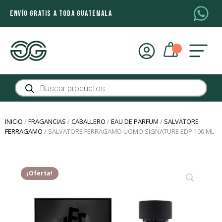
ENVÍO GRATIS A TODA GUATEMALA
Búsqueda
de
productos
INICIO
/
FRAGANCIAS
/
CABALLERO
/
EAU DE PARFUM
/
SALVATORE
FERRAGAMO
/ SALVATORE FERRAGAMO UOMO SIGNATURE EDP 100 ML
¡Oferta!