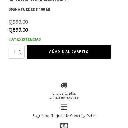
SIGNATURE EDP 100 Ml
Q
999.00
El
El
Q
899.00
precio
precio
HAY EXISTENCIAS
original
actual
SALVATORE
AÑADIR AL CARRITO
FERRAGAMO
era:
es:
UOMO
SIGNATURE
Q999.00.
Q899.00.
EDP
100
Ml
cantidad
Envíos Gratis.
24 horas hábiles.
Pagos con Tarjeta de Crédito y Débito