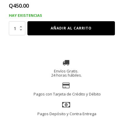
Q
450.00
HAY EXISTENCIAS
SALUD
AÑADIR AL CARRITO
DE
LA
PROSTATA
CON
PALMA
ENANA
Y
ORTIGA,
90
CÁPSULAS
cantidad
Envíos Gratis.
24 horas hábiles.
Pagos con Tarjeta de Crédito y Débito
Pagos Depósito y Contra Entrega