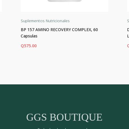
Suplementos Nutricionales
S
BP 157 AMINO RECOVERY COMPLEX, 60
Capsulas
Q
575.00
AÑADIR AL CARRITO
AÑ
GGS BOUTIQUE