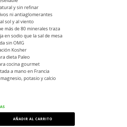
esellable
tural y sin refinar
tivos ni antiaglomerantes
l sol y al viento
e más de 80 minerales traza
a en sodio que la sal de mesa
ada sin OMG
cación Kosher
ra dieta Paleo
ara cocina gourmet
tada a mano en Francia
 magnesio, potasio y calcio
IAS
AÑADIR AL CARRITO