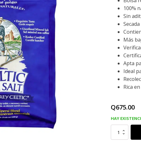
Bolsa r
100% na
Sin adi
Secada a
Contien
Más baj
Verific
Certifi
Apta pa
Ideal p
Recolec
Rica en
Q
675.00
HAY EXISTENC
SAL
CELTICA
,
5