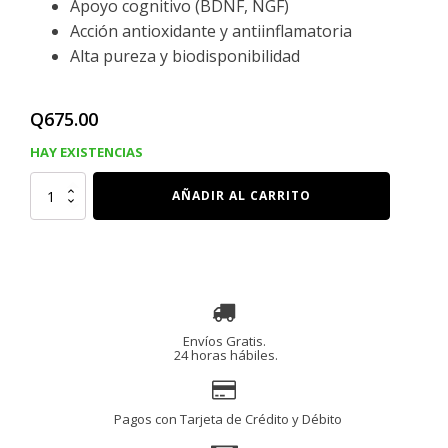
Apoyo cognitivo (BDNF, NGF)
Acción antioxidante y antiinflamatoria
Alta pureza y biodisponibilidad
Q
675.00
HAY EXISTENCIAS
PEPTIDO
AÑADIR AL CARRITO
DE
COBRE
GHK-
Cu,
60
Capsulas
cantidad
Envíos Gratis.
24 horas hábiles.
Pagos con Tarjeta de Crédito y Débito