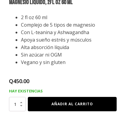
MAGNESIO LIQUIDO, 2FL OZ 60 ML
2 fl oz 60 ml
Complejo de 5 tipos de magnesio
Con L-teanina y Ashwagandha
Apoya sueño estrés y músculos
Alta absorción líquida
Sin azúcar ni OGM
Vegano y sin gluten
Q
450.00
HAY EXISTENCIAS
MAGNESIO
AÑADIR AL CARRITO
LIQUIDO,
2FL
OZ
60
ML
cantidad