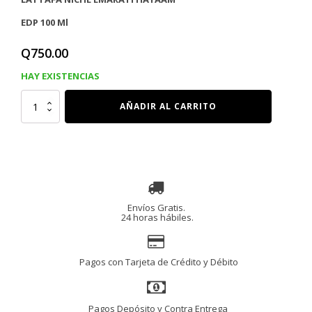
EDP 100 Ml
Q
750.00
HAY EXISTENCIAS
LATTAFA
AÑADIR AL CARRITO
NICHE
EMARATI
HAYAAM
EDP
100
Ml
cantidad
Envíos Gratis.
24 horas hábiles.
Pagos con Tarjeta de Crédito y Débito
Pagos Depósito y Contra Entrega