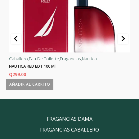
Caballero
,
Eau De Toilette
,
Fragancias
,
Nautica
NAUTICA RED EDT 100 Ml
Q
299.00
AÑADIR AL CARRITO
FRAGANCIAS DAMA
FRAGANCIAS CABALLERO