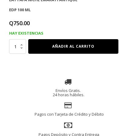
EDP 100 ML
Q
750.00
HAY EXISTENCIAS
LATTAFA
AÑADIR AL CARRITO
NICHE
EMARATI
ANTIQUE
EDP
100
Ml
cantidad
Envíos Gratis.
24 horas hábiles.
Pagos con Tarjeta de Crédito y Débito
Pagos Depósito y Contra Entrega