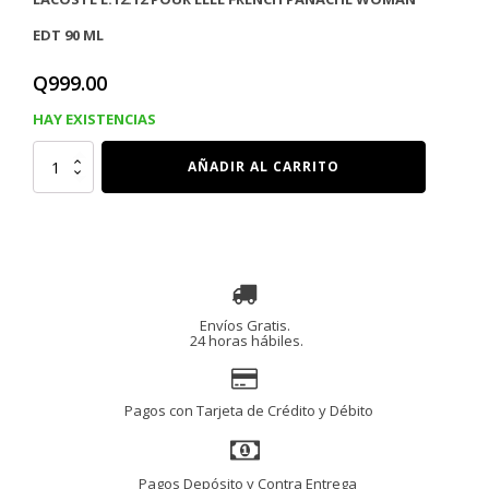
EDT 90 ML
Q
999.00
HAY EXISTENCIAS
LACOSTE
AÑADIR AL CARRITO
FRENCH
PANACHE
W
EDT
90
Ml
cantidad
Envíos Gratis.
24 horas hábiles.
Pagos con Tarjeta de Crédito y Débito
Pagos Depósito y Contra Entrega