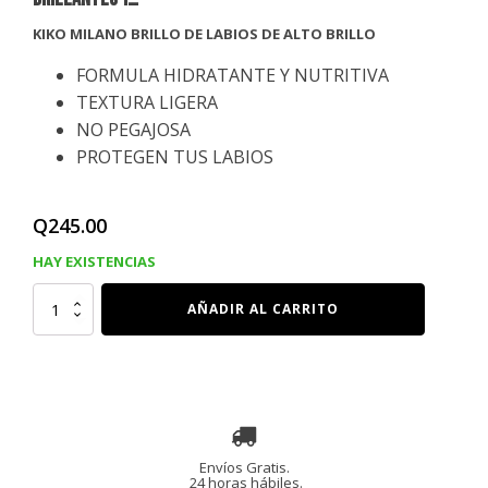
KIKO MILANO BRILLO DE LABIOS DE ALTO BRILLO
FORMULA HIDRATANTE Y NUTRITIVA
TEXTURA LIGERA
NO PEGAJOSA
PROTEGEN TUS LABIOS
Q
245.00
HAY EXISTENCIAS
KIKO
AÑADIR AL CARRITO
MILANO
BRILLO
DE
LABIOS
SUAVIZANTE
PARA
LABIOS
BRILLANTES
Y
RELLENOS
cantidad
Envíos Gratis.
24 horas hábiles.