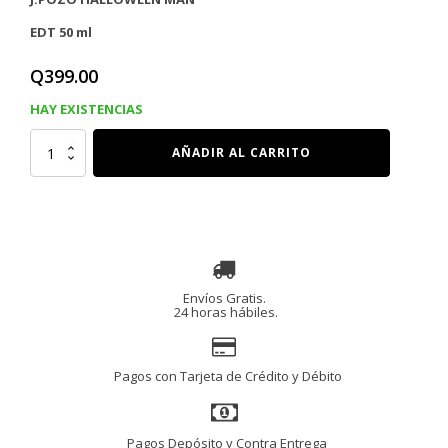
EDT 50 ml
Q
399.00
HAY EXISTENCIAS
J.POZO
AÑADIR AL CARRITO
HALLOWEEN
MAN
EDT
50
ml
cantidad
Envíos Gratis.
24 horas hábiles.
Pagos con Tarjeta de Crédito y Débito
Pagos Depósito y Contra Entrega