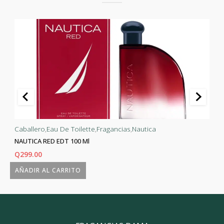
Caballero
,
Eau De Toilette
,
Fragancias
,
Nautica
NAUTICA RED EDT 100 Ml
Q
299.00
AÑADIR AL CARRITO