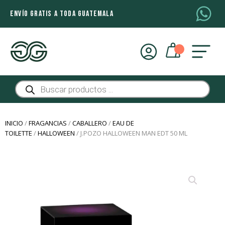
ENVÍO GRATIS A TODA GUATEMALA
Búsqueda
de
productos
INICIO
/
FRAGANCIAS
/
CABALLERO
/
EAU DE
TOILETTE
/
HALLOWEEN
/ J.POZO HALLOWEEN MAN EDT 50 ML