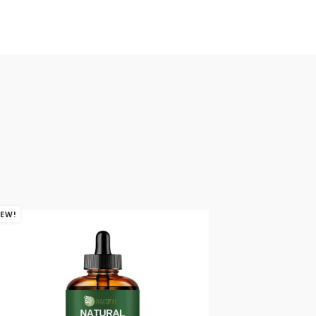
EW!
NEW!