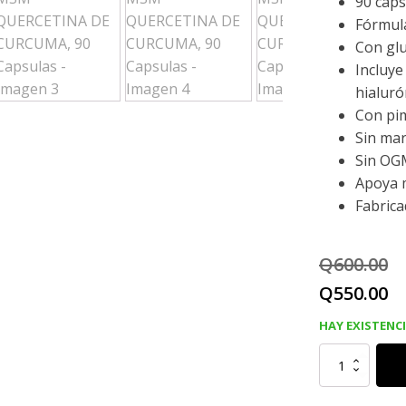
90 cáps
Fórmula
Con gl
Incluye
hialuró
Con pim
Sin mar
Sin OG
Apoya m
Fabrica
Q
600.00
El
El
Q
550.00
precio
pr
HAY EXISTENC
original
ac
GLUCOSAMINA
CONDROITINA
era:
es
MSM
QUERCETINA
DE