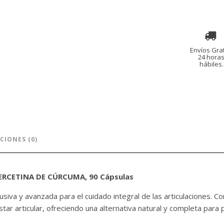
Q600.00.
Q5
CURCUMA,
90
Capsulas
cantidad
Envíos Grat
24 hora
hábiles.
CIONES (0)
CETINA DE CÚRCUMA, 90 Cápsulas
iva y avanzada para el cuidado integral de las articulaciones. C
estar articular, ofreciendo una alternativa natural y completa para