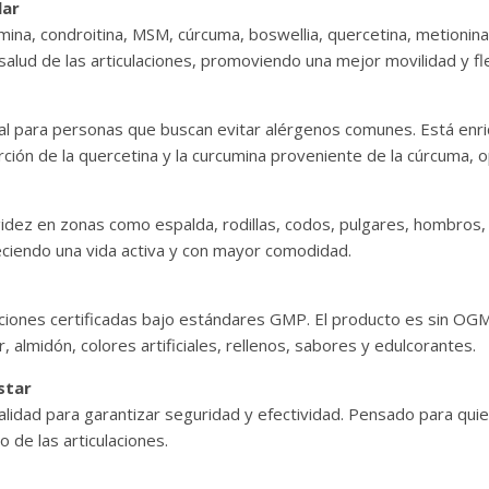
lar
ina, condroitina, MSM, cúrcuma, boswellia, quercetina, metionina
alud de las articulaciones, promoviendo una mejor movilidad y fle
eal para personas que buscan evitar alérgenos comunes. Está enr
ción de la quercetina y la curcumina proveniente de la cúrcuma, o
igidez en zonas como espalda, rodillas, codos, pulgares, hombros
voreciendo una vida activa y con mayor comodidad.
iones certificadas bajo estándares GMP. El producto es sin OGM, s
 almidón, colores artificiales, rellenos, sabores y edulcorantes.
star
alidad para garantizar seguridad y efectividad. Pensado para quie
o de las articulaciones.