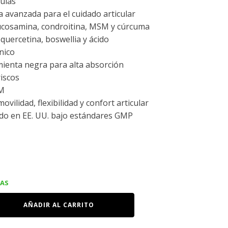
ulas
 avanzada para el cuidado articular
ucosamina, condroitina, MSM y cúrcuma
 quercetina, boswellia y ácido
nico
ienta negra para alta absorción
iscos
M
ovilidad, flexibilidad y confort articular
do en EE. UU. bajo estándares GMP
ecio
IAS
tual
AÑADIR AL CARRITO
: