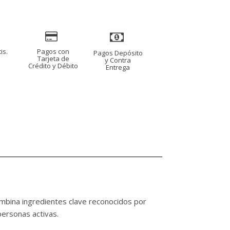
50.00.
is.
Pagos con
Pagos Depósito
s
Tarjeta de
y Contra
Crédito y Débito
Entrega
ombina ingredientes clave reconocidos por
 personas activas.