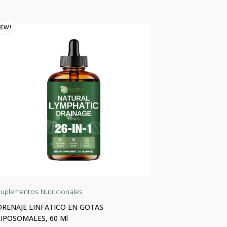
EW!
NEW!
uplementos Nutricionales
Suplementos 
DRENAJE LINFATICO EN GOTAS
AMINOÁCIDO
LIPOSOMALES, 60 Ml
Porciones