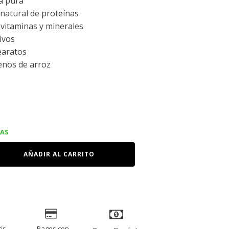
a pura
natural de proteínas
 vitaminas y minerales
tivos
earatos
lenos de arroz
ecio
IAS
tual
AÑADIR AL CARRITO
:
75.00.
is.
Pagos con