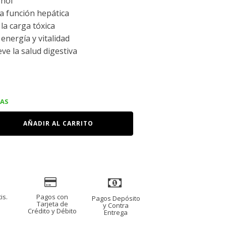
ohol
a función hepática
la carga tóxica
energía y vitalidad
e la salud digestiva
IAS
R
AÑADIR AL CARRITO
is.
Pagos con
Pagos Depósito
s
Tarjeta de
y Contra
Crédito y Débito
Entrega