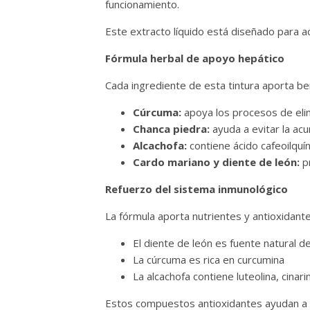
funcionamiento.
Este extracto líquido está diseñado para a
Fórmula herbal de apoyo hepático
Cada ingrediente de esta tintura aporta ben
Cúrcuma:
apoya los procesos de elim
Chanca piedra:
ayuda a evitar la acu
Alcachofa:
contiene ácido cafeoilquí
Cardo mariano y diente de león:
pr
Refuerzo del sistema inmunológico
La fórmula aporta nutrientes y antioxidant
El diente de león es fuente natural de
La cúrcuma es rica en curcumina
La alcachofa contiene luteolina, cinarin
Estos compuestos antioxidantes ayudan a 