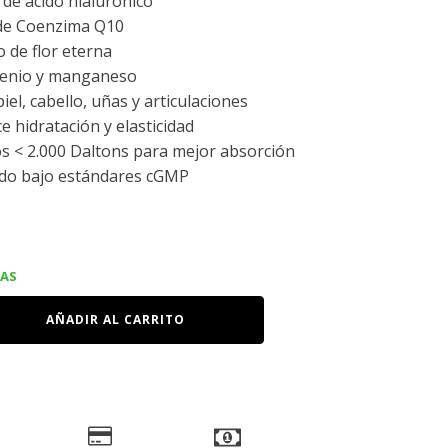
de ácido hialurónico
de Coenzima Q10
o de flor eterna
lenio y manganeso
iel, cabello, uñas y articulaciones
e hidratación y elasticidad
s < 2.000 Daltons para mejor absorción
ado bajo estándares cGMP
IAS
AÑADIR AL CARRITO