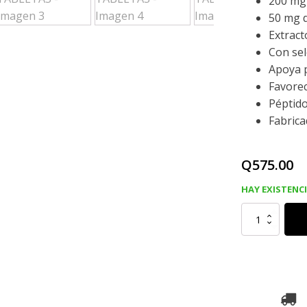
200 mg 
50 mg 
Extract
Con se
Apoya p
Favorec
Péptido
Fabric
Q
575.00
HAY EXISTENC
COLAGENO
MARINO,
60
TABLETAS
cantidad