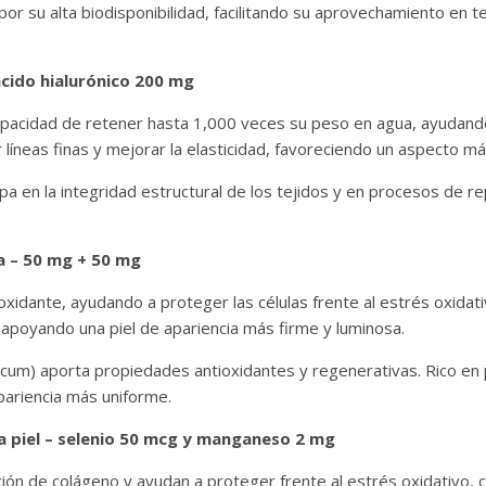
por su alta biodisponibilidad, facilitando su aprovechamiento en 
cido hialurónico 200 mg
capacidad de retener hasta 1,000 veces su peso en agua, ayudando
 líneas finas y mejorar la elasticidad, favoreciendo un aspecto má
ipa en la integridad estructural de los tejidos y en procesos de r
a – 50 mg + 50 mg
idante, ayudando a proteger las células frente al estrés oxidat
, apoyando una piel de apariencia más firme y luminosa.
licum) aporta propiedades antioxidantes y regenerativas. Rico en p
apariencia más uniforme.
la piel – selenio 50 mcg y manganeso 2 mg
ón de colágeno y ayudan a proteger frente al estrés oxidativo, con