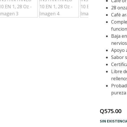
Café or
28 onza
Café a
Comple
funcion
Baja en
nervio
Apoyo a
Sabor s
Certifi
Libre d
relleno
Probado
pureza 
Q
575.00
SIN EXISTENCI