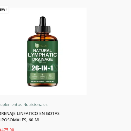
EW!
NEW!
uplementos Nutricionales
Suplementos 
DRENAJE LINFATICO EN GOTAS
AMINOÁCIDO
LIPOSOMALES, 60 Ml
Porciones
Q
475.00
Q
2,200.00