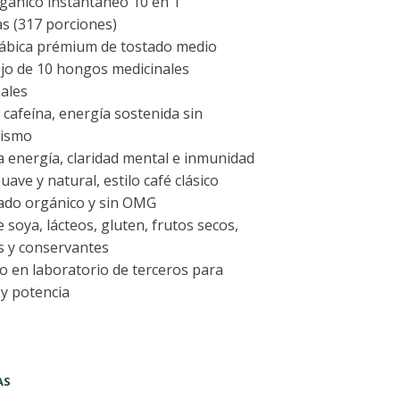
gánico instantáneo 10 en 1
s (317 porciones)
rábica prémium de tostado medio
jo de 10 hongos medicinales
ales
 cafeína, energía sostenida sin
sismo
 energía, claridad mental e inmunidad
uave y natural, estilo café clásico
cado orgánico y sin OMG
e soya, lácteos, gluten, frutos secos,
s y conservantes
 en laboratorio de terceros para
y potencia
AS