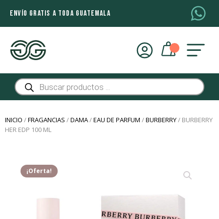
ENVÍO GRATIS A TODA GUATEMALA
Búsqueda
de
productos
INICIO
/
FRAGANCIAS
/
DAMA
/
EAU DE PARFUM
/
BURBERRY
/ BURBERRY
HER EDP 100 ML
¡Oferta!