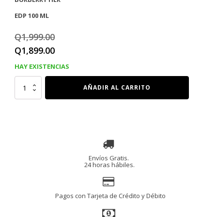
EDP 100 ML
Q
1,999.00
El
El
Q
1,899.00
precio
precio
HAY EXISTENCIAS
original
actual
BURBERRY
AÑADIR AL CARRITO
HER
era:
es:
EDP
100
Q1,999.00.
Q1,899.00.
Ml
cantidad
Envíos Gratis.
24 horas hábiles.
Pagos con Tarjeta de Crédito y Débito