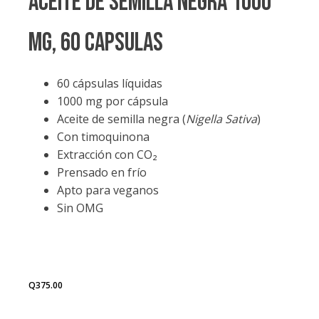
ACEITE DE SEMILLA NEGRA 1000
MG, 60 Capsulas
60 cápsulas líquidas
1000 mg por cápsula
Aceite de semilla negra (
Nigella Sativa
)
Con timoquinona
Extracción con CO₂
Prensado en frío
Apto para veganos
Sin OMG
Q
375.00