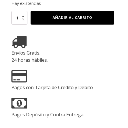
Hay existencias
ACEITE
AÑADIR AL CARRITO
DE
SEMILLA
NEGRA
1000
MG,
60
Envíos Gratis.
Capsulas
cantidad
24 horas hábiles.
Pagos con Tarjeta de Crédito y Débito
Pagos Depósito y Contra Entrega