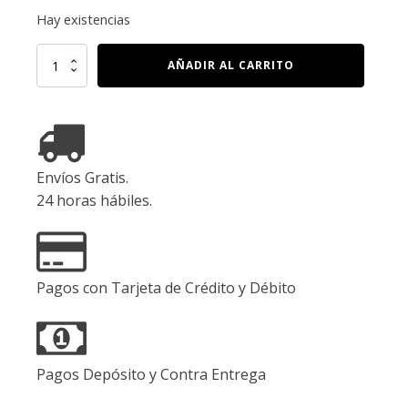
Hay existencias
VALENTINO
AÑADIR AL CARRITO
DONNA
BORN
IN
ROMA
CORAL
FANTASY
Envíos Gratis.
EDP
100
24 horas hábiles.
ml
cantidad
Pagos con Tarjeta de Crédito y Débito
Pagos Depósito y Contra Entrega