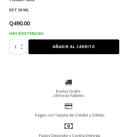
EDT 50 ML
Q
490.00
HAY EXISTENCIAS
TOMMY
AÑADIR AL CARRITO
GIRL
EDT
50
Ml
cantidad
Envíos Gratis.
24 horas hábiles.
Pagos con Tarjeta de Crédito y Débito
Pagos Depósito y Contra Entrega