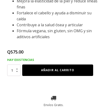
Mejora la elasticidad de la piel y reduce líneas
finas
Fortalece el cabello y ayuda a disminuir su
caída
Contribuye a la salud ósea y articular
Fórmula vegana, sin gluten, sin OMG y sin
aditivos artificiales
Q
575.00
HAY EXISTENCIAS
SUPLEMENTO
AÑADIR AL CARRITO
DE
SILICE
CON
EXTRACTO
DE
COLA
DE
CABALLO,
90
Capsulas
cantidad
Envíos Gratis.