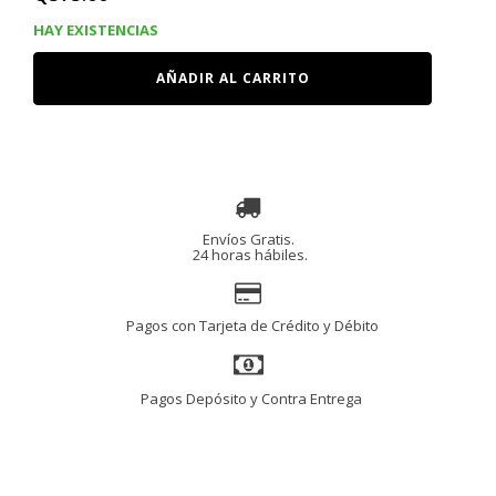
HAY EXISTENCIAS
SOPORTE
AÑADIR AL CARRITO
PARA
ESTRES
PARA
PERROS
Y
GATOS,
SABOR
QUESO
CHEDDAR,
1.29
OZ
cantidad
Envíos Gratis.
24 horas hábiles.
Pagos con Tarjeta de Crédito y Débito
Pagos Depósito y Contra Entrega