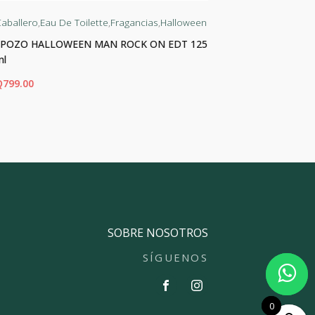
aballero
,
Eau De Toilette
,
Fragancias
,
Halloween
Dama
,
Eau De 
J.POZO HALLOWEEN MAN ROCK ON EDT 125
J.POZO HAL
ml
Q
450.00
Q
799.00
ADIR AL CARRITO
AÑADIR AL CA
SOBRE NOSOTROS
SÍGUENOS
0
0