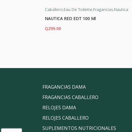
agancias
Caballero
,
Eau De Toilette
,
Fragancias
,
Nautica
NAUTICA RED EDT 100 Ml
Q
299.00
AÑADIR AL CARRITO
FRAGANCIAS DAMA
FRAGANCIAS CABALLERO
RELOJES DAMA
RELOJES CABALLERO
SUPLEMENTOS NUTRICIONALES