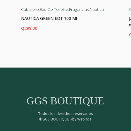
Caballero
,
Eau De Toilette
,
Fragancias
,
Nautica
C
NAUTICA GREEN EDT 100 Ml
Q
299.00
AÑADIR AL CARRITO
AÑ
GGS BOUTIQUE
Todos los derechos reservados
®GGS BOUTIQUE ⚡by Webifica