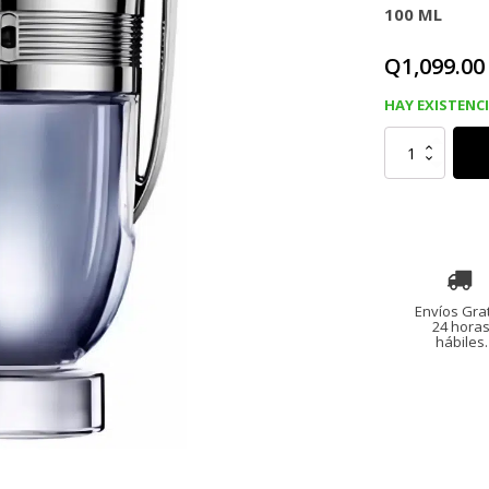
100 ML
Q
1,099.00
HAY EXISTENC
PACO
RABANNE
INVICTUS
M
EDT
100
ml
cantidad
Envíos Grat
24 hora
hábiles.