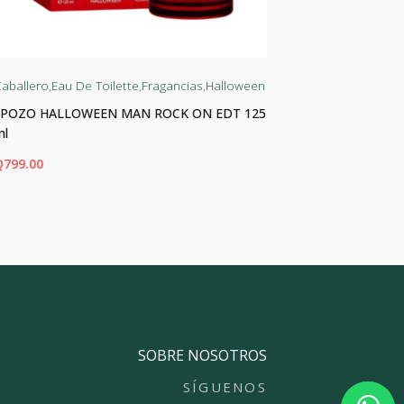
aballero
,
Eau De Toilette
,
Fragancias
,
Halloween
Dama
,
Eau De 
J.POZO HALLOWEEN MAN ROCK ON EDT 125
J.POZO HAL
ml
Q
450.00
Q
799.00
ADIR AL CARRITO
AÑADIR AL CA
SOBRE NOSOTROS
SÍGUENOS