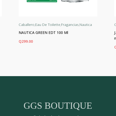
Caballero
,
Eau De Toilette
,
Fragancias
,
Nautica
C
NAUTICA GREEN EDT 100 Ml
Q
299.00
AÑADIR AL CARRITO
AÑ
GGS BOUTIQUE