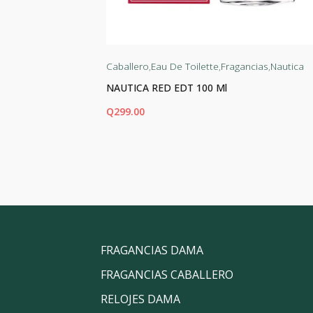
agancias
Caballero
,
Eau De Toilette
,
Fragancias
,
Nautica
NAUTICA RED EDT 100 Ml
Q
299.00
AÑADIR AL CARRITO
FRAGANCIAS DAMA
FRAGANCIAS CABALLERO
RELOJES DAMA