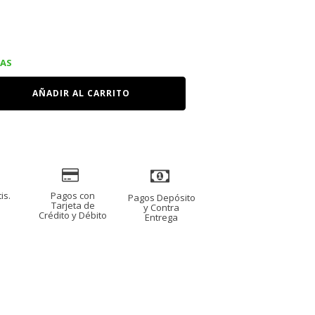
ecio
IAS
tual
AÑADIR AL CARRITO
:
99.00.
is.
Pagos con
Pagos Depósito
s
Tarjeta de
y Contra
Crédito y Débito
Entrega