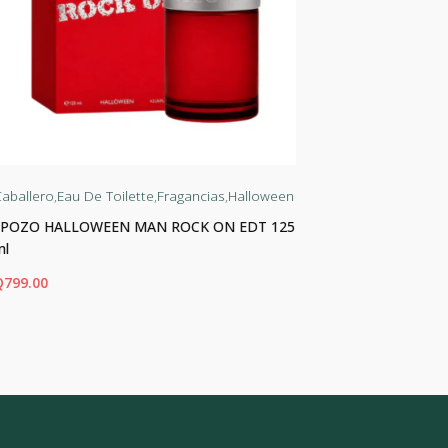
aballero
,
Eau De Toilette
,
Fragancias
,
Halloween
Dama
,
Eau De 
J.POZO HALLOWEEN MAN ROCK ON EDT 125
J.POZO HAL
ml
Q
450.00
Q
799.00
ADIR AL CARRITO
AÑADIR AL CA