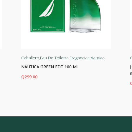
Caballero
,
Eau De Toilette
,
Fragancias
,
Nautica
C
NAUTICA GREEN EDT 100 Ml
Q
299.00
AÑADIR AL CARRITO
AÑ