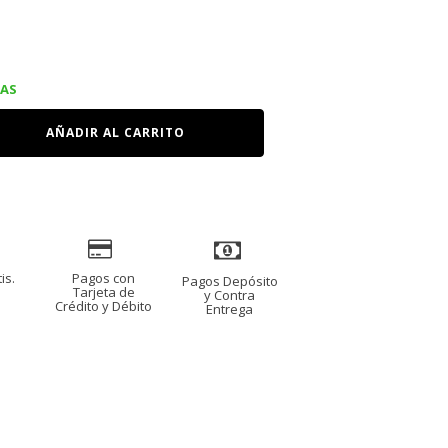
ecio
IAS
tual
AÑADIR AL CARRITO
:
75.00.
is.
Pagos con
Pagos Depósito
s
Tarjeta de
y Contra
Crédito y Débito
Entrega