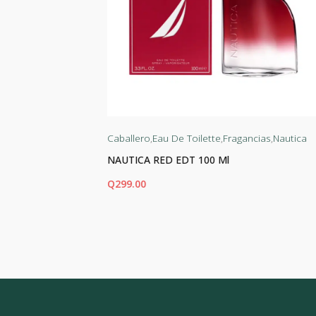
agancias
Caballero
,
Eau De Toilette
,
Fragancias
,
Nautica
NAUTICA RED EDT 100 Ml
Q
299.00
AÑADIR AL CARRITO