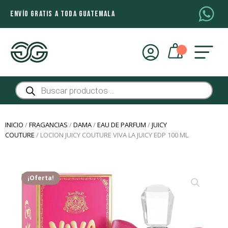
ENVÍO GRATIS A TODA GUATEMALA
Búsqueda
de
productos
INICIO
/
FRAGANCIAS
/
DAMA
/
EAU DE PARFUM
/
JUICY
COUTURE
/ LOCION JUICY COUTURE VIVA LA JUICY EDP 100 ML
¡Oferta!