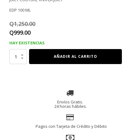
EDP 100 ML
Q
1,250.00
El
El
Q
999.00
precio
precio
HAY EXISTENCIAS
original
actual
LOCION
AÑADIR AL CARRITO
JUICY
era:
es:
COUTURE
VIVA
Q1,250.00.
Q999.00.
LA
JUICY
EDP
100
ml
cantidad
Envíos Gratis.
24 horas hábiles.
Pagos con Tarjeta de Crédito y Débito