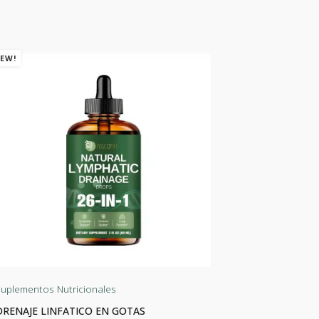
EW!
NEW!
uplementos Nutricionales
Suplementos 
DRENAJE LINFATICO EN GOTAS
AMINOÁCIDO