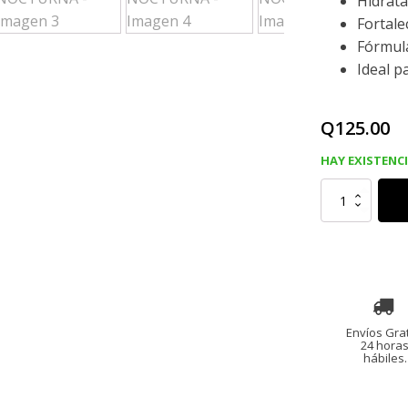
Hidrata
Fortale
Fórmul
Ideal p
Q
125.00
HAY EXISTENC
MASCARA
DE
HIDROGEL
NOCTURNA
cantidad
Envíos Grat
24 hora
hábiles.