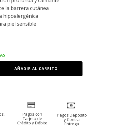
ción profunda y calmante
ce la barrera cutánea
a hipoalergénica
ara piel sensible
IAS
AÑADIR AL CARRITO
is.
Pagos con
Pagos Depósito
s
Tarjeta de
y Contra
Crédito y Débito
Entrega