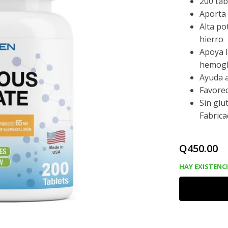
200 tab
Aporta 
Alta po
hierro
Apoya l
hemogl
Ayuda a
Favorec
Sin glu
Fabric
Q
450.00
HAY EXISTENC
HIERRO
CON
SULFATO
FERROSO
325
MG,
200
TABLETAS