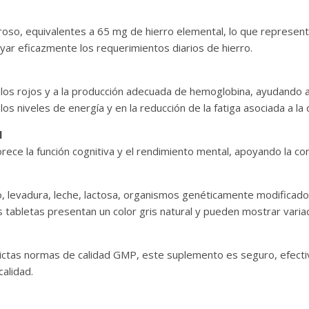
roso, equivalentes a 65 mg de hierro elemental, lo que represent
ar eficazmente los requerimientos diarios de hierro.
bulos rojos y a la producción adecuada de hemoglobina, ayudando 
s niveles de energía y en la reducción de la fatiga asociada a la d
l
ece la función cognitiva y el rendimiento mental, apoyando la con
o, levadura, leche, lactosa, organismos genéticamente modificados
Las tabletas presentan un color gris natural y pueden mostrar varia
rictas normas de calidad GMP, este suplemento es seguro, efect
calidad.