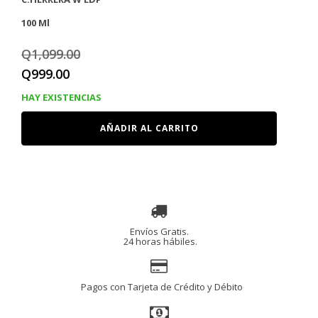
100 Ml
Q
1,099.00
El
El
Q
999.00
precio
precio
HAY EXISTENCIAS
original
actual
CAROLINA
AÑADIR AL CARRITO
HERRERA
era:
es:
W
EDP
Q1,099.00.
Q999.00.
100
Ml
cantidad
Envíos Gratis.
24 horas hábiles.
Pagos con Tarjeta de Crédito y Débito