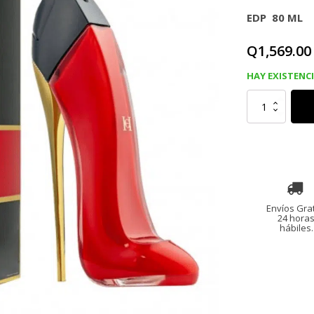
EDP 80 ML
Q
1,569.00
HAY EXISTENC
CAROLINA
HERRERA
VERY
GOOD
GIRL
EDP
80
ml
cantidad
Envíos Grat
24 hora
hábiles.