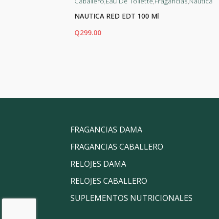
agancias
Caballero
,
Eau De Toilette
,
Fragancias
,
Nautica
NAUTICA RED EDT 100 Ml
Q
299.00
AÑADIR AL CARRITO
FRAGANCIAS DAMA
FRAGANCIAS CABALLERO
RELOJES DAMA
RELOJES CABALLERO
SUPLEMENTOS NUTRICIONALES