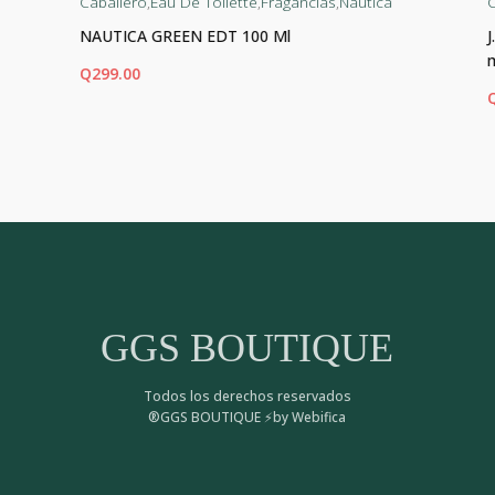
Caballero
,
Eau De Toilette
,
Fragancias
,
Nautica
C
NAUTICA GREEN EDT 100 Ml
Q
299.00
AÑADIR AL CARRITO
AÑ
GGS BOUTIQUE
Todos los derechos reservados
®GGS BOUTIQUE ⚡by Webifica